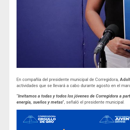
En compañía del presidente municipal de Corregidora,
Adol
actividades que se llevará a cabo durante agosto en el mar
“
Invitamos a todas y todos los jóvenes de Corregidora a pa
energía, sueños y metas
”, señaló el presidente municipal.