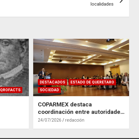
localidades
DESTACADOS
ESTADO DE QUERETARO
QROFACTS
SOCIEDAD
COPARMEX destaca
coordinación entre autoridades
y empresas para mitigar el
24/07/2026
redacción
impacto del Tren México–
Querétaro