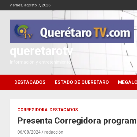
Saltar
viernes, agosto 7, 2026
al
contenido
queretarotv
Información y entretenimiento
DESTACADOS
ESTADO DE QUERETARO
MEGALO
CORREGIDORA
DESTACADOS
Presenta Corregidora programa
06/08/2024
redacción