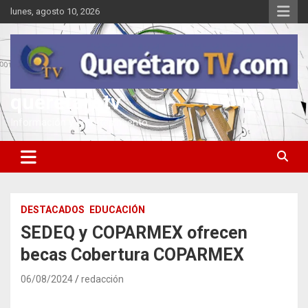
Saltar
lunes, agosto 10, 2026
al
contenido
queretarotv
Información y entretenimiento
DESTACADOS
EDUCACIÓN
SEDEQ y COPARMEX ofrecen
becas Cobertura COPARMEX
06/08/2024
redacción