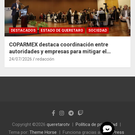
DESTACADOS
ESTADO DE QUERETARO
SOCIEDAD
COPARMEX destaca coordinación entre
autoridades y empresas para mitigar el
impacto del Tren México–Querétaro
24/07/2026
redacción
Copyright ©2026
queretarotv
Política de privacidad
Tema por:
Theme Horse
Funciona gracias a:
WordPress