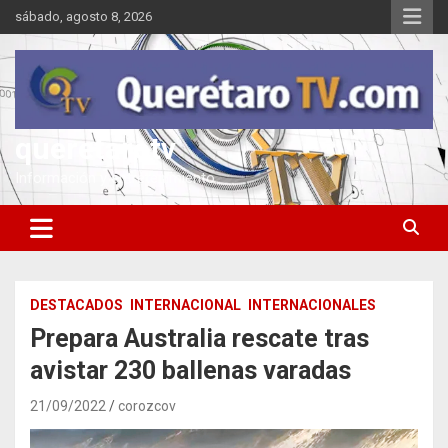
Saltar
sábado, agosto 8, 2026
al
contenido
queretarotv
Información y entretenimiento
DESTACADOS
INTERNACIONAL
INTERNACIONALES
Prepara Australia rescate tras
avistar 230 ballenas varadas
21/09/2022
corozcov