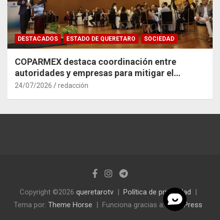
DESTACADOS
ESTADO DE QUERETARO
SOCIEDAD
COPARMEX destaca coordinación entre
autoridades y empresas para mitigar el
impacto del Tren México–Querétaro
24/07/2026
redacción
Copyright ©2026
queretarotv
Política de privacidad
Tema por:
Theme Horse
Funciona gracias a:
WordPress