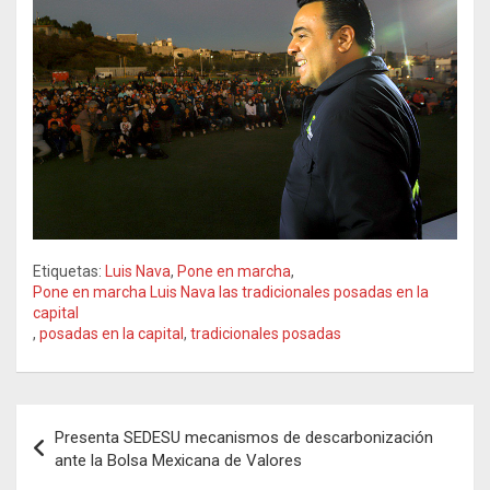
Etiquetas:
Luis Nava
,
Pone en marcha
,
Pone en marcha Luis Nava las tradicionales posadas en la
capital
,
posadas en la capital
,
tradicionales posadas
Navegación
Presenta SEDESU mecanismos de descarbonización
de
ante la Bolsa Mexicana de Valores