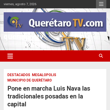
Saltar
viernes, agosto 7, 2026
al
contenido
queretarotv
Información y entretenimiento
DESTACADOS
MEGALOPOLIS
MUNICIPIO DE QUERÉTARO
Pone en marcha Luis Nava las
tradicionales posadas en la
capital