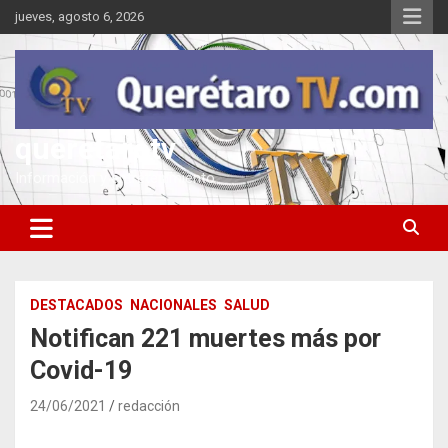
Saltar
jueves, agosto 6, 2026
al
contenido
queretarotv
Información y entretenimiento
DESTACADOS
NACIONALES
SALUD
Notifican 221 muertes más por
Covid-19
24/06/2021
redacción