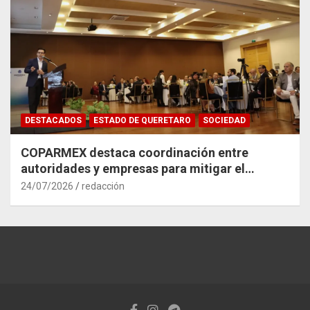
DESTACADOS
ESTADO DE QUERETARO
SOCIEDAD
COPARMEX destaca coordinación entre
autoridades y empresas para mitigar el
impacto del Tren México–Querétaro
24/07/2026
redacción