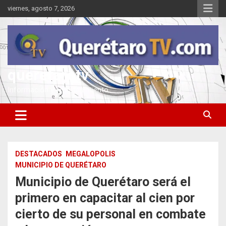
Saltar
viernes, agosto 7, 2026
al
contenido
queretarotv
Información y entretenimiento
DESTACADOS
MEGALOPOLIS
MUNICIPIO DE QUERÉTARO
Municipio de Querétaro será el
primero en capacitar al cien por
cierto de su personal en combate