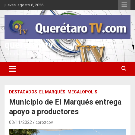
Saltar
jueves, agosto 6, 2026
al
contenido
queretarotv
Información y entretenimiento
DESTACADOS
EL MARQUÉS
MEGALOPOLIS
Municipio de El Marqués entrega
apoyo a productores
03/11/2022
corozcov