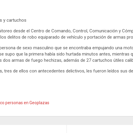
s y cartuchos
onitoreo desde el Centro de Comando, Control, Comunicación y Cómput
os delitos de robo equiparado de vehículo y portación de armas pro
na persona de sexo masculino que se encontraba empujando una motoc
e supo que la primera había sido hurtada minutos antes, mientras q
s dos armas de fuego hechizas, además de 27 cartuchos útiles calib
os, tres de ellos con antecedentes delictivos, les fueron leídos sus
nco personas en Geoplazas