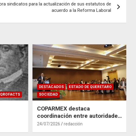
ora sindicatos para la actualización de sus estatutos de
acuerdo a la Reforma Laboral
DESTACADOS
ESTADO DE QUERETARO
QROFACTS
SOCIEDAD
COPARMEX destaca
coordinación entre autoridades
y empresas para mitigar el
24/07/2026
redacción
impacto del Tren México–