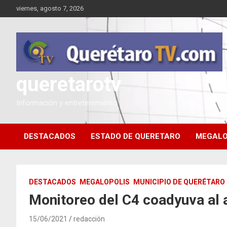
Saltar
viernes, agosto 7, 2026
al
contenido
queretarotv
Información y entretenimiento
DESTACADOS
ESTADO DE QUERETARO
MEGALO
DESTACADOS
MEGALOPOLIS
MUNICIPIO DE QUERÉTARO
Monitoreo del C4 coadyuva al
15/06/2021
redacción