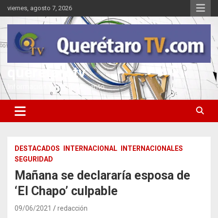
Saltar
viernes, agosto 7, 2026
al
contenido
queretarotv
Información y entretenimiento
DESTACADOS
INTERNACIONAL
INTERNACIONALES
SEGURIDAD
Mañana se declararía esposa de
‘El Chapo’ culpable
09/06/2021
redacción