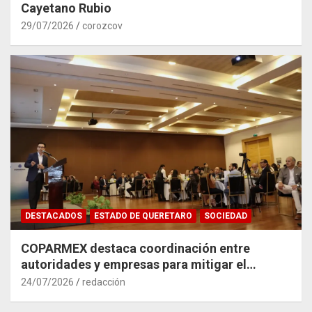
Cayetano Rubio
29/07/2026
corozcov
DESTACADOS
ESTADO DE QUERETARO
SOCIEDAD
COPARMEX destaca coordinación entre
autoridades y empresas para mitigar el
impacto del Tren México–Querétaro
24/07/2026
redacción