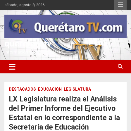
Saltar
sábado, agosto 8, 2026
al
contenido
queretarotv
Información y entretenimiento
DESTACADOS
EDUCACIÓN
LEGISLATURA
LX Legislatura realiza el Análisis
del Primer Informe del Ejecutivo
Estatal en lo correspondiente a la
Secretaría de Educación