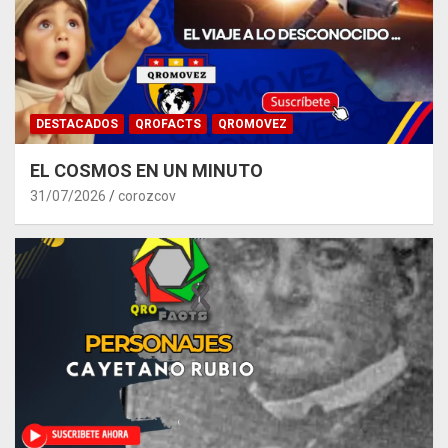
DESTACADOS
QROFACTS
QROMOVEZ
EL COSMOS EN UN MINUTO
31/07/2026
corozcov