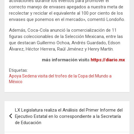
activaciones durante los eventos para promover el
correcto manejo de envases apegados a nuestra meta de
recolectar y reciclar el equivalente al 100 por ciento de los
envases que ponemos en el mercado», comentó Londoño.
Además, Coca-Cola anunció la comercialización de 11
figuras coleccionables de la Selección Mexicana, entre las
que destacan Guillermo Ochoa, Andrés Guardado, Edson
Álvarez, Héctor Herrera, Raúl Jiménez y Henry Martín.
más información visit
a
https://diario.mx
Etiquetas:
Apoya Sedena visita del trofeo de la Copa del Mundo a
México
Navegación
LX Legislatura realiza el Análisis del Primer Informe del
de
Ejecutivo Estatal en lo correspondiente a la Secretaría
de Educación
entradas