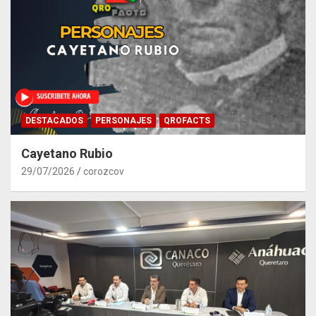
DESTACADOS
PERSONAJES
QROFACTS
Cayetano Rubio
29/07/2026
corozcov