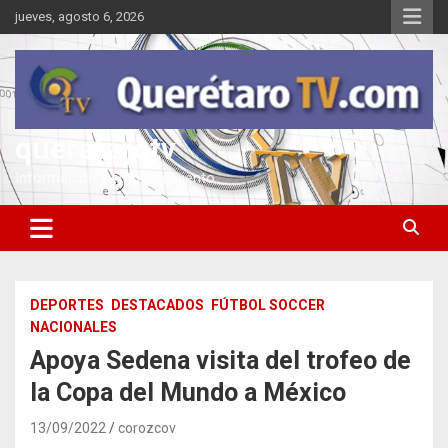
Saltar
jueves, agosto 6, 2026
al
contenido
queretarotv
Información y entretenimiento
DEPORTES
DESTACADOS
FÚTBOL SOCCER
NACIONALES
Apoya Sedena visita del trofeo de
la Copa del Mundo a México
13/09/2022
corozcov