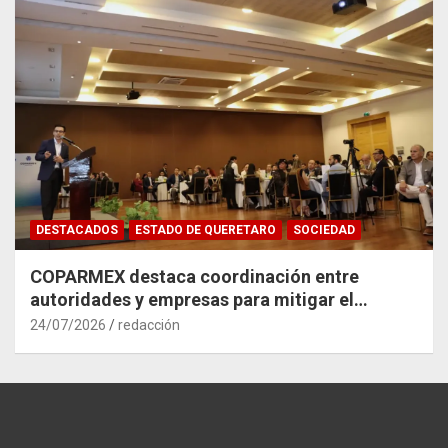
DESTACADOS
ESTADO DE QUERETARO
SOCIEDAD
COPARMEX destaca coordinación entre
autoridades y empresas para mitigar el
impacto del Tren México–Querétaro
24/07/2026
redacción