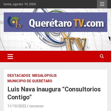
Saltar
lunes, agosto 10, 2026
al
contenido
queretarotv
Información y entretenimiento
DESTACADOS
MEGALOPOLIS
MUNICIPIO DE QUERÉTARO
Luis Nava inaugura “Consultorios
Contigo”
11/10/2022
corozcov