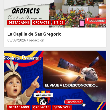
DESTACADOS
QROFACTS
SITIOS
La Capilla de San Gregorio
05/08/2026
redacción
DESTACADOS
QROFACTS
QROMOVEZ