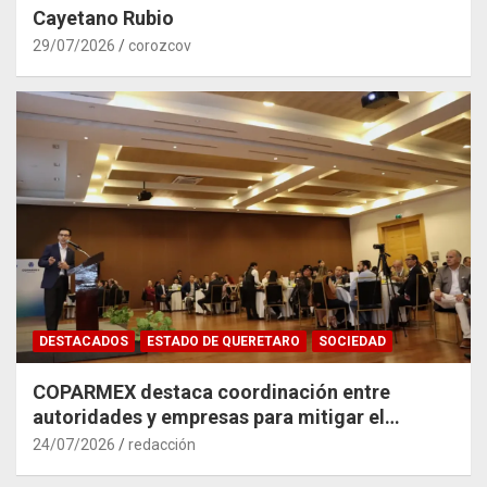
Cayetano Rubio
29/07/2026
corozcov
DESTACADOS
ESTADO DE QUERETARO
SOCIEDAD
COPARMEX destaca coordinación entre
autoridades y empresas para mitigar el
impacto del Tren México–Querétaro
24/07/2026
redacción