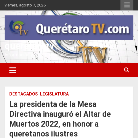
Saltar
viernes, agosto 7, 2026
al
contenido
queretarotv
Información y entretenimiento
DESTACADOS
LEGISLATURA
La presidenta de la Mesa
Directiva inauguró el Altar de
Muertos 2022, en honor a
queretanos ilustres