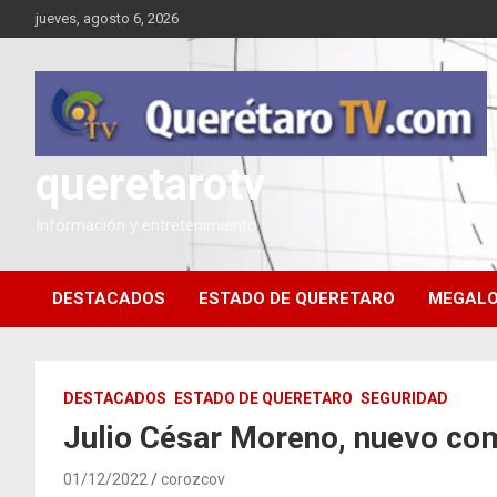
Saltar
jueves, agosto 6, 2026
al
contenido
queretarotv
Información y entretenimiento
DESTACADOS
ESTADO DE QUERETARO
MEGALO
DESTACADOS
ESTADO DE QUERETARO
SEGURIDAD
Julio César Moreno, nuevo com
01/12/2022
corozcov