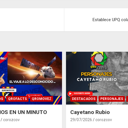
Establece UPQ col
OS
QROFACTS
QROMOVEZ
DESTACADOS
PERSONAJES
OS EN UN MINUTO
Cayetano Rubio
corozcov
29/07/2026
corozcov