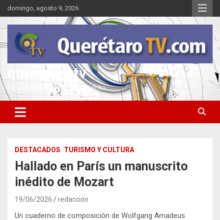
Saltar
domingo, agosto 9, 2026
al
contenido
queretarotv
Información y entretenimiento
DESTACADOS
TURISMO Y CULTURA
Hallado en París un manuscrito
inédito de Mozart
19/06/2026
redacción
Un cuaderno de composición de Wolfgang Amadeus