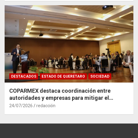
DESTACADOS
ESTADO DE QUERETARO
SOCIEDAD
COPARMEX destaca coordinación entre
autoridades y empresas para mitigar el
impacto del Tren México–Querétaro
24/07/2026
redacción