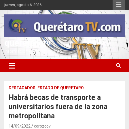
Saltar
jueves, agosto 6, 2026
al
contenido
queretarotv
Información y entretenimiento
DESTACADOS
ESTADO DE QUERETARO
Habrá becas de transporte a
universitarios fuera de la zona
metropolitana
14/09/2022
corozcov