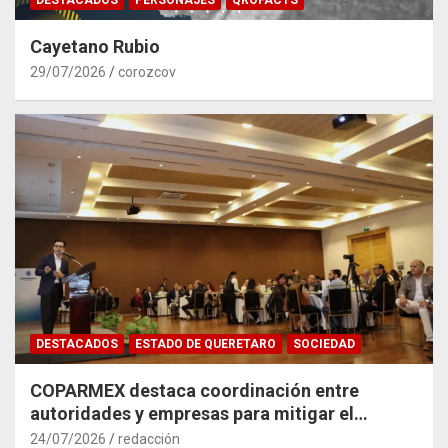
Cayetano Rubio
29/07/2026
corozcov
DESTACADOS
ESTADO DE QUERETARO
SOCIEDAD
COPARMEX destaca coordinación entre
autoridades y empresas para mitigar el
impacto del Tren México–Querétaro
24/07/2026
redacción