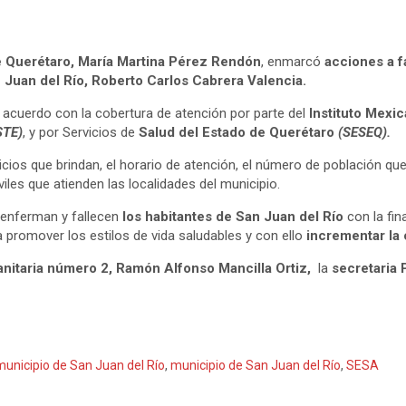
e Querétaro, María Martina Pérez Rendón
, enmarcó
acciones a fa
 Juan del Río, Roberto Carlos Cabrera Valencia.
e acuerdo con la cobertura de atención por parte del
Instituto Mexi
STE)
, y por Servicios de
Salud del Estado de Querétaro
(SESEQ).
icios que brindan, el horario de atención, el número de población qu
les que atienden las localidades del municipio.
e enferman y fallecen
los habitantes de San Juan del Río
con la fin
 promover los estilos de vida saludables y con ello
incrementar la 
Sanitaria número 2, Ramón Alfonso Mancilla Ortiz,
la
secretaria 
municipio de San Juan del Río
,
municipio de San Juan del Río
,
SESA