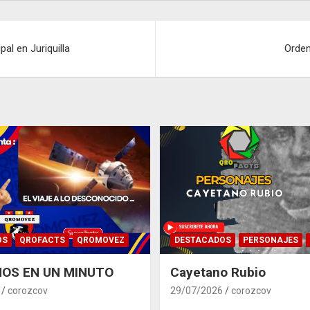
al en Juriquilla
Orden
OS
QROFACTS
QROMOVEZ
DESTACADOS
PERSONAJES
OS EN UN MINUTO
Cayetano Rubio
corozcov
29/07/2026
corozcov