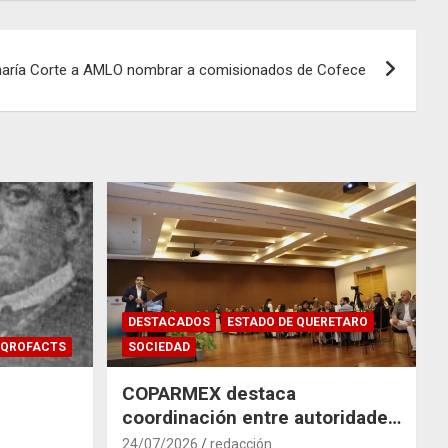
aría Corte a AMLO nombrar a comisionados de Cofece
DESTACADOS
ESTADO DE QUERETARO
QROFACTS
SOCIEDAD
COPARMEX destaca
coordinación entre autoridades
y empresas para mitigar el
24/07/2026
redacción