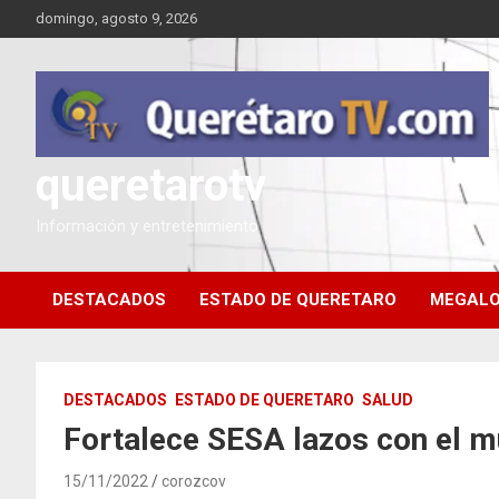
Saltar
domingo, agosto 9, 2026
al
contenido
queretarotv
Información y entretenimiento
DESTACADOS
ESTADO DE QUERETARO
MEGALO
DESTACADOS
ESTADO DE QUERETARO
SALUD
Fortalece SESA lazos con el mu
15/11/2022
corozcov