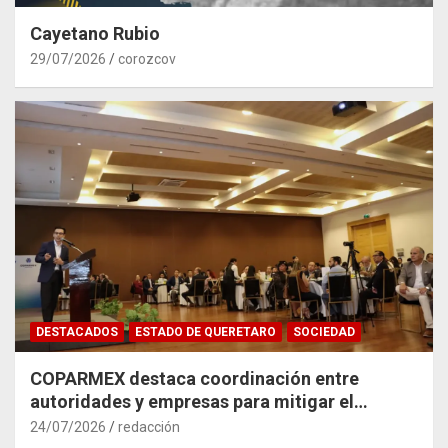
Cayetano Rubio
29/07/2026
corozcov
DESTACADOS
ESTADO DE QUERETARO
SOCIEDAD
COPARMEX destaca coordinación entre
autoridades y empresas para mitigar el
impacto del Tren México–Querétaro
24/07/2026
redacción