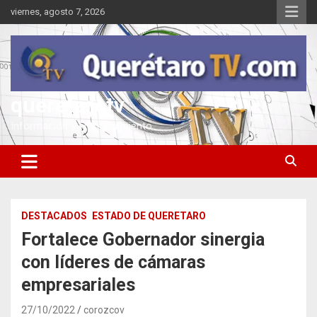
Saltar
viernes, agosto 7, 2026
al
contenido
queretarotv
Información y entretenimiento
DESTACADOS
ESTADO DE QUERETARO
Fortalece Gobernador sinergia
con líderes de cámaras
empresariales
27/10/2022
corozcov