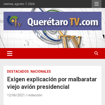
Saltar
viernes, agosto 7, 2026
al
contenido
queretarotv
Información y entretenimiento
DESTACADOS
NACIONALES
Exigen explicación por malbaratar
viejo avión presidencial
12/06/2021
redacción