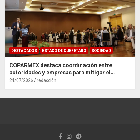
DESTACADOS
ESTADO DE QUERETARO
SOCIEDAD
COPARMEX destaca coordinación entre
autoridades y empresas para mitigar el
impacto del Tren México–Querétaro
24/07/2026
redacción