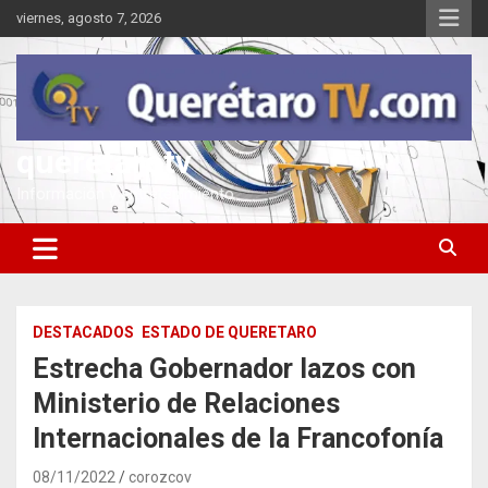
Saltar
viernes, agosto 7, 2026
al
contenido
queretarotv
Información y entretenimiento
DESTACADOS
ESTADO DE QUERETARO
Estrecha Gobernador lazos con
Ministerio de Relaciones
Internacionales de la Francofonía
08/11/2022
corozcov