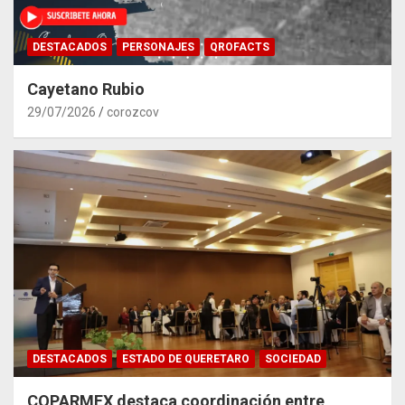
DESTACADOS
PERSONAJES
QROFACTS
Cayetano Rubio
29/07/2026
corozcov
DESTACADOS
ESTADO DE QUERETARO
SOCIEDAD
COPARMEX destaca coordinación entre