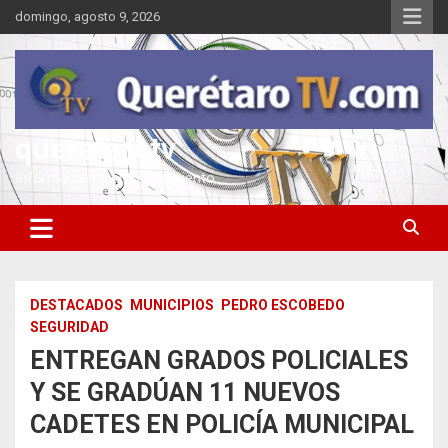
Saltar
domingo, agosto 9, 2026
al
contenido
queretarotv
Información y entretenimiento
DESTACADOS
MUNICIPIOS
PEDRO ESCOBEDO
SEGURIDAD
ENTREGAN GRADOS POLICIALES
Y SE GRADÚAN 11 NUEVOS
CADETES EN POLICÍA MUNICIPAL