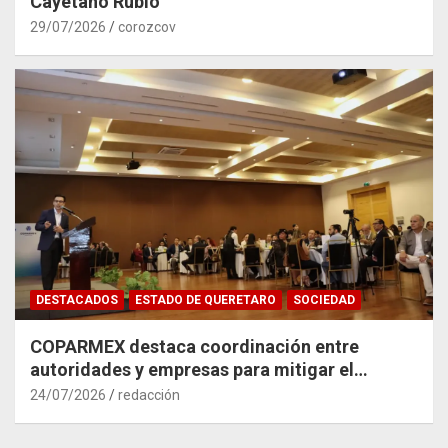
Cayetano Rubio
29/07/2026
corozcov
DESTACADOS
ESTADO DE QUERETARO
SOCIEDAD
COPARMEX destaca coordinación entre
autoridades y empresas para mitigar el
impacto del Tren México–Querétaro
24/07/2026
redacción