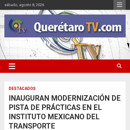
Saltar
sábado, agosto 8, 2026
al
contenido
queretarotv
Información y entretenimiento
DESTACADOS
INAUGURAN MODERNIZACIÓN DE
PISTA DE PRÁCTICAS EN EL
INSTITUTO MEXICANO DEL
TRANSPORTE