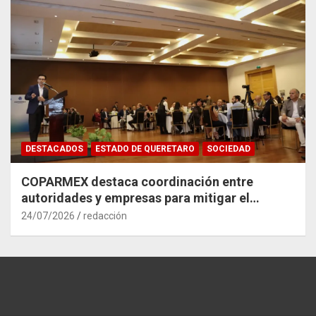
DESTACADOS
ESTADO DE QUERETARO
SOCIEDAD
COPARMEX destaca coordinación entre
autoridades y empresas para mitigar el
impacto del Tren México–Querétaro
24/07/2026
redacción