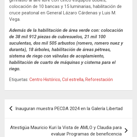
gimnasio al aire libre con cinco esquipos dobles,
colocación de 10 bancas y 15 luminarias, habilitación de
cruce peatonal en General Lázaro Cárdenas y Luis M.
Vega.
Además de la habilitación de área verde con: colocación
de 38 mil 912 piezas de cubresuelos, 21 mil 100
suculentas, dos mil 505 arbustos (romero, romero nuez y
duranta), 18 árboles, habilitación de áreas pétreas,
sistema de riego con válvulas de acoplamiento,
habilitación de cuarto de máquinas y cisterna para el
riego.
Etiquetas:
Centro Histórico
,
Col estrella
,
Reforestación
Navegación
Inauguran muestra PECDA 2024 en la Galería Libertad
de
entradas
Atestigüa Mauricio Kuri la Vista de AMLO y Claudia para
evaluar Programas de beneficencia