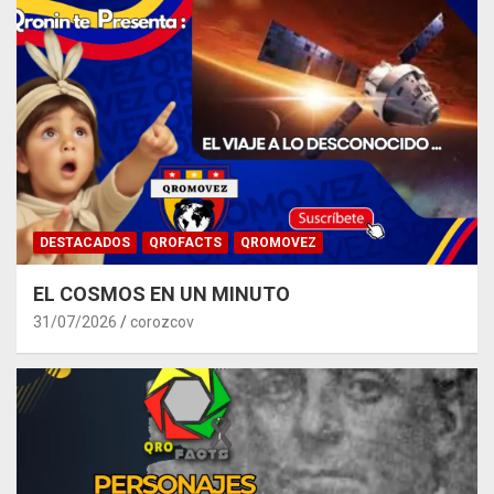
DESTACADOS
QROFACTS
QROMOVEZ
EL COSMOS EN UN MINUTO
31/07/2026
corozcov