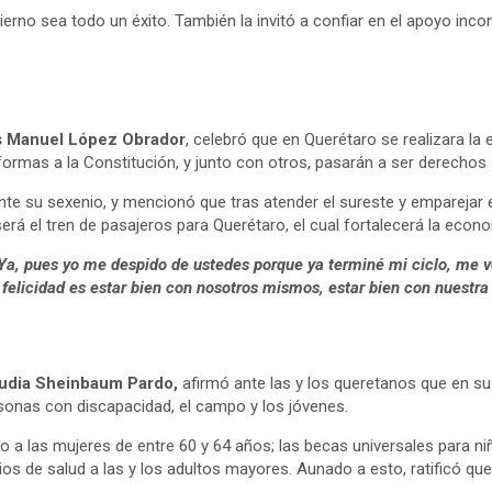
erno sea todo un éxito. También la invitó a confiar en el apoyo incon
 Manuel López Obrador
, celebró que en Querétaro se realizara l
eformas a la Constitución, y junto con otros, pasarán a ser derechos 
e su sexenio, y mencionó que tras atender el sureste y emparejar el
, será el tren de pasajeros para Querétaro, el cual fortalecerá la ec
a, pues yo me despido de ustedes porque ya terminé mi ciclo, me vo
felicidad es estar bien con nosotros mismos, estar bien con nuestra 
udia Sheinbaum Pardo,
afirmó ante las y los queretanos que en su
rsonas con discapacidad, el campo y los jóvenes.
a las mujeres de entre 60 y 64 años; las becas universales para ni
os de salud a las y los adultos mayores. Aunado a esto, ratificó qu