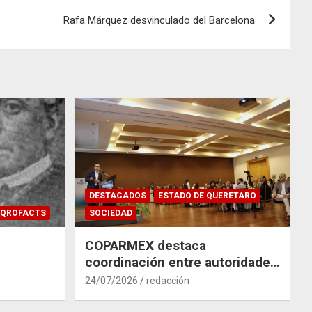
Rafa Márquez desvinculado del Barcelona
DESTACADOS
ESTADO DE QUERETARO
QROFACTS
SOCIEDAD
COPARMEX destaca
coordinación entre autoridades
y empresas para mitigar el
24/07/2026
redacción
impacto del Tren México–