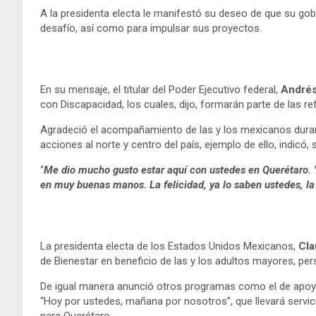
A la presidenta electa le manifestó su deseo de que su gobi
desafío, así como para impulsar sus proyectos.
En su mensaje, el titular del Poder Ejecutivo federal,
Andrés
con Discapacidad, los cuales, dijo, formarán parte de las r
Agradeció el acompañamiento de las y los mexicanos durant
acciones al norte y centro del país, ejemplo de ello, indicó
“
Me dio mucho gusto estar aquí con ustedes en Querétaro. Y
en muy buenas manos. La felicidad, ya lo saben ustedes, la 
La presidenta electa de los Estados Unidos Mexicanos,
Cla
de Bienestar en beneficio de las y los adultos mayores, pe
De igual manera anunció otros programas como el de apoyo 
“Hoy por ustedes, mañana por nosotros”, que llevará servici
para Querétaro.