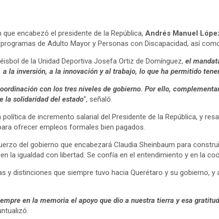
ión que encabezó el presidente de la República,
Andrés Manuel Lópe
los programas de Adulto Mayor y Personas con Discapacidad, así como
Béisbol de la Unidad Deportiva Josefa Ortiz de Domínguez,
el mandata
, a la inversión, a la innovación y al trabajo, lo que ha permitido ten
coordinación con los tres niveles de gobierno. Por ello, complement
e la solidaridad del estado
”, señaló.
lítica de incremento salarial del Presidente de la República, y resal
n para ofrecer empleos formales bien pagados.
fuerzo del gobierno que encabezará Claudia Sheinbaum para construi
 la igualdad con libertad. Se confía en el entendimiento y en la coo
as y distinciones que siempre tuvo hacia Querétaro y su gobierno, y
siempre en la memoria el apoyo que dio a nuestra tierra y esa grati
untualizó.