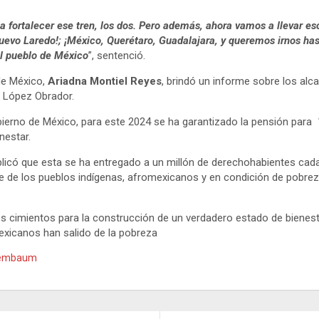
a fortalecer ese tren, los dos. Pero además, ahora vamos a llevar es
Nuevo Laredo!; ¡México, Querétaro, Guadalajara, y queremos irnos h
el pueblo de México
”, sentenció.
 de México,
Ariadna Montiel Reyes
, brindó un informe sobre los al
l López Obrador.
rno de México, para este 2024 se ha garantizado la pensión para 
nestar.
icó que esta se ha entregado a un millón de derechohabientes cada 
e de los pueblos indígenas, afromexicanos y en condición de pobreza
 cimientos para la construcción de un verdadero estado de bienesta
mexicanos han salido de la pobreza
embaum