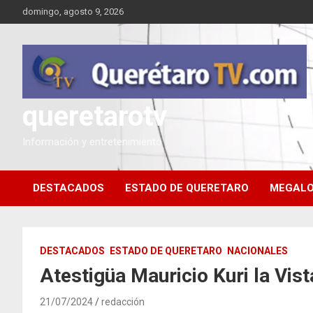
Saltar
domingo, agosto 9, 2026
al
contenido
queretarotv
Información y entretenimiento
DESTACADOS
ESTADO DE QUERETARO
MEGALO
DESTACADOS
ESTADO DE QUERETARO
NACIONALES
Atestigüa Mauricio Kuri la Vi
21/07/2024
redacción