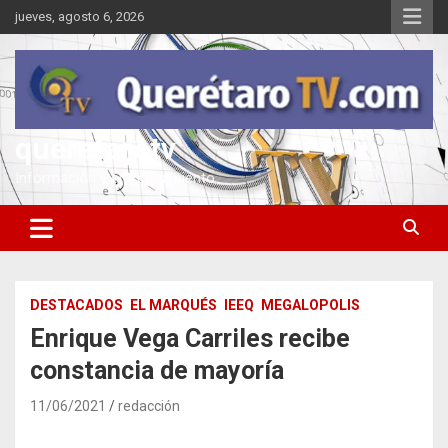
Saltar
jueves, agosto 6, 2026
al
contenido
queretarotv
Información y entretenimiento
DESTACADOS
EL MARQUÉS
IEEQ
MEGALOPOLIS
Enrique Vega Carriles recibe
constancia de mayoría
11/06/2021
redacción