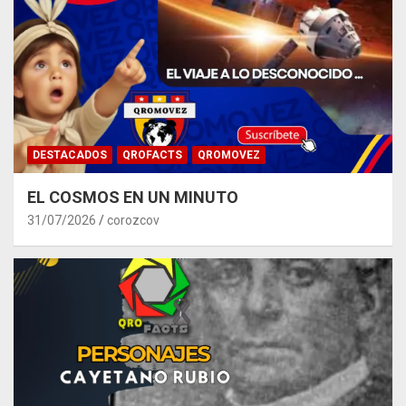
DESTACADOS
QROFACTS
QROMOVEZ
EL COSMOS EN UN MINUTO
31/07/2026
corozcov