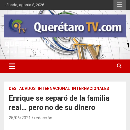
Saltar
sábado, agosto 8, 2026
al
contenido
queretarotv
Información y entretenimiento
DESTACADOS
INTERNACIONAL
INTERNACIONALES
Enrique se separó de la familia
real… pero no de su dinero
25/06/2021
redacción