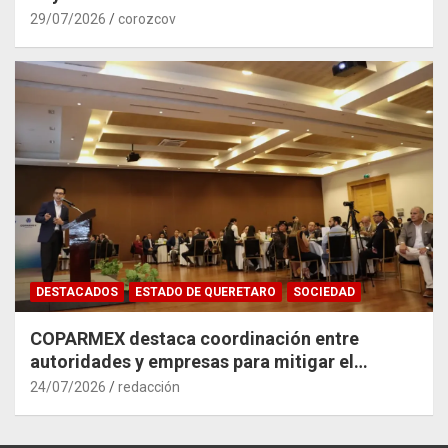
29/07/2026
corozcov
DESTACADOS
ESTADO DE QUERETARO
SOCIEDAD
COPARMEX destaca coordinación entre
autoridades y empresas para mitigar el
impacto del Tren México–Querétaro
24/07/2026
redacción