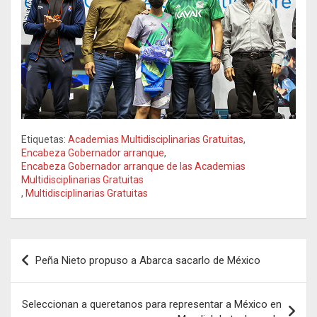
Etiquetas:
Academias Multidisciplinarias Gratuitas
,
Encabeza Gobernador arranque
,
Encabeza Gobernador arranque de las Academias
Multidisciplinarias Gratuitas
,
Multidisciplinarias Gratuitas
Navegación
Peña Nieto propuso a Abarca sacarlo de México
de
entradas
Seleccionan a queretanos para representar a México en