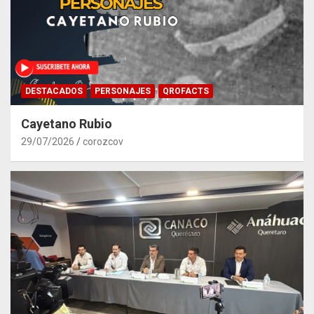
DESTACADOS
PERSONAJES
QROFACTS
Cayetano Rubio
29/07/2026
corozcov