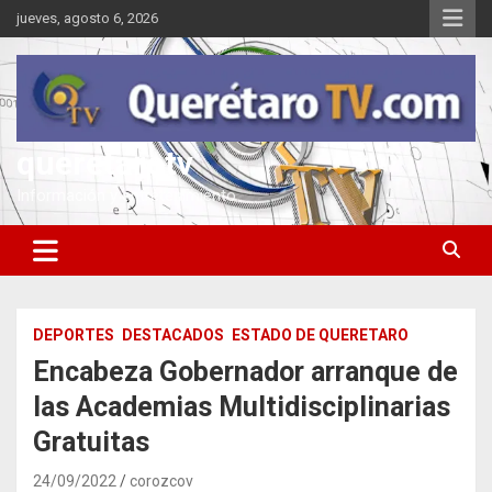
Saltar
jueves, agosto 6, 2026
al
contenido
queretarotv
Información y entretenimiento
DEPORTES
DESTACADOS
ESTADO DE QUERETARO
Encabeza Gobernador arranque de
las Academias Multidisciplinarias
Gratuitas
24/09/2022
corozcov