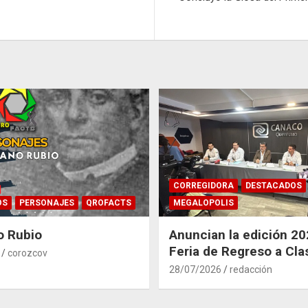
CORREGIDORA
DESTACADOS
OS
PERSONAJES
QROFACTS
MEGALOPOLIS
o Rubio
Anuncian la edición 20
Feria de Regreso a Cla
corozcov
Corregidora
28/07/2026
redacción