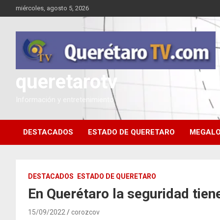
Saltar
miércoles, agosto 5, 2026
al
contenido
queretarotv
Información y entretenimiento
DESTACADOS
ESTADO DE QUERETARO
MEGALO
DESTACADOS
ESTADO DE QUERETARO
En Querétaro la seguridad tien
15/09/2022
corozcov