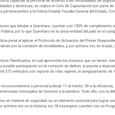
busca capacitar al personal de acuerdo a las necesidades de seguri
lidades y destrezas, se realiza el Ciclo de Capacitación por parte d
 pertenecientes a la Policía Estatal, Fiscalía General del Estado, Co
iones que blindan a Querétaro, cuentan con 100% de cumplimiento en l
ública, por lo que Querétaro es la única entidad del país en el cumpl
icia penal al aplicar el Protocolo de Actuación del Primer Respondiente
rativas por la comisión de incivilidades; y, por primera vez en el paí
ivos Planificados, el cual aprovecha los insumos que se tienen, han 
posible participación en la comisión de delitos; la puesta a disposi
mil 575 vehículos con reporte de robo vigente; el aseguramiento de 
conocimientos a personal policial: 11 al mérito, 50 a la eficiencia, 
remonias mensuales de honores a la bandera. Todo ello, con la debid
 en materia de seguridad, es un elemento esencial para lograr una coo
por primera vez en la historia, los 18 municipios cuenten con un Pr