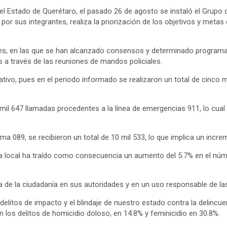
el Estado de Querétaro, el pasado 26 de agosto se instaló el Grupo
or sus integrantes, realiza la priorización de los objetivos y metas
es, en las que se han alcanzado consensos y determinado programas
es a través de las reuniones de mandos policiales.
ivo, pues en el periodo informado se realizaron un total de cinco m
 mil 647 llamadas procedentes a la línea de emergencias 911, lo cua
ima 089, se recibieron un total de 10 mil 533, lo que implica un inc
cia local ha traído como consecuencia un aumento del 5.7% en el núm
 de la ciudadanía en sus autoridades y en un uso responsable de las 
elitos de impacto y el blindaje de nuestro estado contra la delincu
 los delitos de homicidio doloso, en 14.8% y feminicidio en 30.8%.