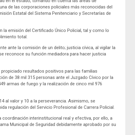
dad en el estado, tomando en cuenta las áreas de
e una de las corporaciones policiales más reconocidas del
misión Estatal del Sistema Penitenciario y Secretarías de
a emisión del Certificado Único Policial, tal y como lo
imiento total.
 ante la comisión de un delito; justicia cívica, al vigilar la
s, se reconoce su función mediadora para hacer justicia
propiciado resultados positivos para las familias
ción de 38 mil 315 personas ante el Juzgado Cívico por la
449 armas de fuego y la realización de cinco mil 976
14 al valor y 10 a la perseverancia. Asimismo, se
a regulación del Servicio Profesional de Carrera Policial.
rdinación interinstitucional real y efectiva, por ello, a
ograma Municipal de Seguridad debidamente aprobado por su