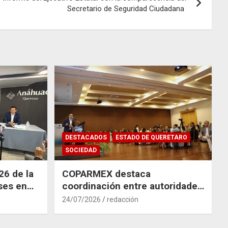
Secretario de Seguridad Ciudadana
DESTACADOS
ESTADO DE QUERETARO
SOCIEDAD
26 de la
COPARMEX destaca
ses en
coordinación entre autoridades
y empresas para mitigar el
24/07/2026
redacción
impacto del Tren México–
Querétaro