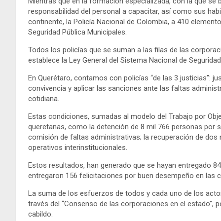
Mientras que en la formación especializada, con la que se 
responsabilidad del personal a capacitar, así como sus habi
continente, la Policía Nacional de Colombia, a 410 elementos
Seguridad Pública Municipales.
Todos los policías que se suman a las filas de las corporac
establece la Ley General del Sistema Nacional de Seguridad P
En Querétaro, contamos con policías “de las 3 justicias”: just
convivencia y aplicar las sanciones ante las faltas administ
cotidiana.
Estas condiciones, sumadas al modelo del Trabajo por Objet
queretanas, como la detención de 8 mil 766 personas por su 
comisión de faltas administrativas; la recuperación de dos 
operativos interinstitucionales.
Estos resultados, han generado que se hayan entregado 84 re
entregaron 156 felicitaciones por buen desempeño en las ce
La suma de los esfuerzos de todos y cada uno de los actores
través del “Consenso de las corporaciones en el estado”, 
cabildo.