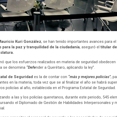
Mauricio Kuri González
, se han tenido importantes avances para e
 para la paz y tranquilidad de la ciudadanía
, aseguró el
titular d
slatura.
formó que los esfuerzos realizados en materia de seguridad obedecen
gia se denomina
“Defe
nder a Querétaro, aplicando la ley”.
tatal de Seguridad
es la de contar con
“más y mejores policías”
, p
ntes en la materia, toda vez que se al finalizar el año se habrá supe
s policías al año, establecida en el Programa Estatal de Seguridad.
izando a las y los policías queretanos, durante este periodo, 545 
cursando el Diplomado de Gestión de Habilidades Interpersonales y 
al.