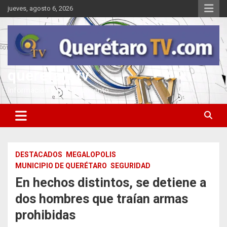
Saltar
jueves, agosto 6, 2026
al
contenido
queretarotv
Información y entretenimiento
DESTACADOS
MEGALOPOLIS
MUNICIPIO DE QUERÉTARO
SEGURIDAD
En hechos distintos, se detiene a
dos hombres que traían armas
prohibidas