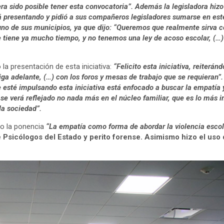
era sido posible tener esta convocatoria”. Además la legisladora hi
á presentando y pidió a sus compañeros legisladores sumarse en este 
a uno de sus municipios, ya que dijo: “Queremos que realmente sirv
ue tiene ya mucho tiempo, y no tenemos una ley de acoso escolar, (
ó la presentación de esta iniciativa:
“Felicito esta iniciativa, reiter
ga adelante, (…) con los foros y mesas de trabajo que se requieran”. 
e esté impulsando esta iniciativa está enfocado a buscar la empatía
se verá reflejado no nada más en el núcleo familiar, que es lo más 
la sociedad”.
abo la ponencia
“La empatía como forma de abordar la violencia escol
 Psicólogos del Estado y perito forense. Asimismo hizo el uso 