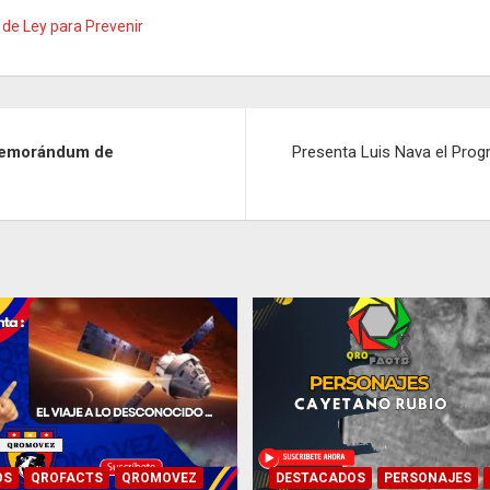
 de Ley para Prevenir
 Memorándum de
Presenta Luis Nava el Progr
OS
QROFACTS
QROMOVEZ
DESTACADOS
PERSONAJES