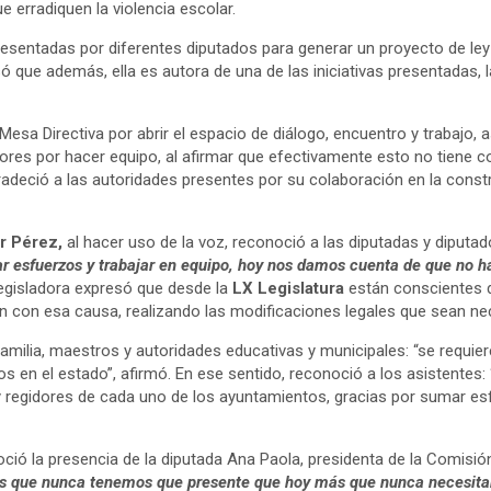
ue erradiquen la violencia escolar.
presentadas por diferentes diputados para generar un proyecto de ley
ó que además, ella es autora de una de las iniciativas presentadas, l
a Mesa Directiva por abrir el espacio de diálogo, encuentro y trabajo
res por hacer equipo, al afirmar que efectivamente esto no tiene co
deció a las autoridades presentes por su colaboración en la constru
ar Pérez,
al hacer uso de la voz, reconoció a las diputadas y diputad
ar esfuerzos y trabajar en equipo, hoy nos damos cuenta de que no h
egisladora expresó que desde la
LX Legislatura
están conscientes de
án con esa causa, realizando las modificaciones legales que sean ne
 familia, maestros y autoridades educativas y municipales: “se requi
s en el estado”, afirmó. En ese sentido, reconoció a los asistentes
as y regidores de cada uno de los ayuntamientos, gracias por sumar e
oció la presencia de la diputada Ana Paola, presidenta de la Comisión 
ás que nunca tenemos que presente que hoy más que nunca necesitamo