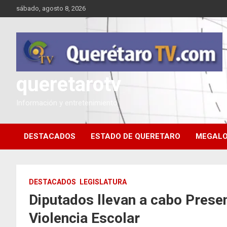
Saltar
sábado, agosto 8, 2026
al
contenido
queretarotv
Información y entretenimiento
DESTACADOS
ESTADO DE QUERETARO
MEGALO
DESTACADOS
LEGISLATURA
Diputados llevan a cabo Presen
Violencia Escolar