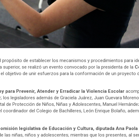
el propósito de establecer los mecanismos y procedimientos para iden
ia superior, se realizó un evento convocado por la presidenta de la
C
el objetivo de unir esfuerzos para la conformación de un proyecto de
ey para Prevenir, Atender y Erradicar la Violencia Escolar
acompa
ez; los legisladores además de Graciela Juárez, Juan Guevara Moreno
statal de Protección de Niños, Niñas y Adolescentes, Manuel Hernández
el coordinador del Colegio de Bachilleres, León Enrique Bolaño, ade
Comisión legislativa de Educación y Cultura, diputada Ana Paola
e las niñas, niños y adolescentes; mientras que los presentes, al se