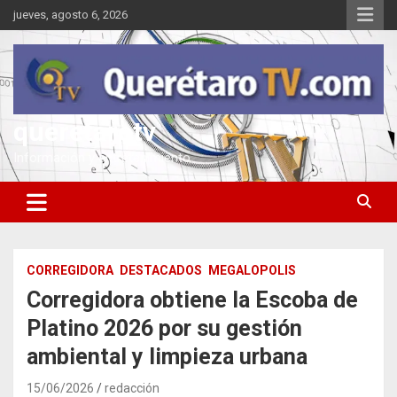
Saltar
jueves, agosto 6, 2026
al
contenido
queretarotv
Información y entretenimiento
CORREGIDORA
DESTACADOS
MEGALOPOLIS
Corregidora obtiene la Escoba de
Platino 2026 por su gestión
ambiental y limpieza urbana
15/06/2026
redacción