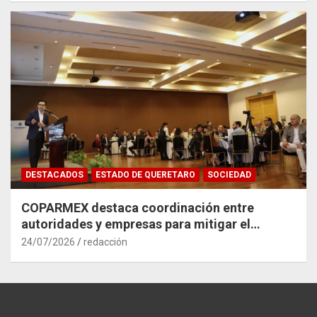
DESTACADOS
ESTADO DE QUERETARO
SOCIEDAD
COPARMEX destaca coordinación entre
autoridades y empresas para mitigar el
impacto del Tren México–Querétaro
24/07/2026
redacción