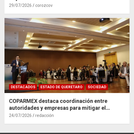
29/07/2026
corozcov
DESTACADOS
ESTADO DE QUERETARO
SOCIEDAD
COPARMEX destaca coordinación entre
autoridades y empresas para mitigar el
impacto del Tren México–Querétaro
24/07/2026
redacción