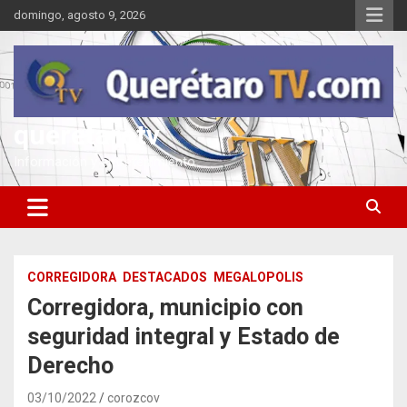
Saltar
domingo, agosto 9, 2026
al
contenido
queretarotv
Información y entretenimiento
CORREGIDORA
DESTACADOS
MEGALOPOLIS
Corregidora, municipio con
seguridad integral y Estado de
Derecho
03/10/2022
corozcov