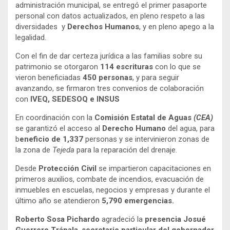
administración municipal, se entregó el primer pasaporte
personal con datos actualizados, en pleno respeto a las
diversidades y
Derechos Humanos
, y en pleno apego a la
legalidad.
Con el fin de dar certeza jurídica a las familias sobre su
patrimonio se otorgaron
114 escrituras
con lo que se
vieron beneficiadas
450 personas
, y para seguir
avanzando, se firmaron tres convenios de colaboración
con
IVEQ, SEDESOQ e INSUS
En coordinación con la
Comisión Estatal de Aguas
(CEA)
se garantizó el acceso al
Derecho Humano
del agua, para
b
eneficio de 1,337
personas y se intervinieron zonas de
la zona de
Tejeda
para la reparación del drenaje.
Desde
Protección Civil
se impartieron capacitaciones en
primeros auxilios, combate de incendios, evacuación de
inmuebles en escuelas, negocios y empresas y durante el
último año se atendieron
5,790 emergencias.
Roberto Sosa Pichardo
agradeció la
presencia Josué
Guerrero Trápala
,
secretario particular del gobernador