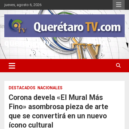
Saltar
jueves, agosto 6, 2026
al
contenido
queretarotv
Información y entretenimiento
DESTACADOS
NACIONALES
Corona devela «El Mural Más
Fino» asombrosa pieza de arte
que se convertirá en un nuevo
ícono cultural