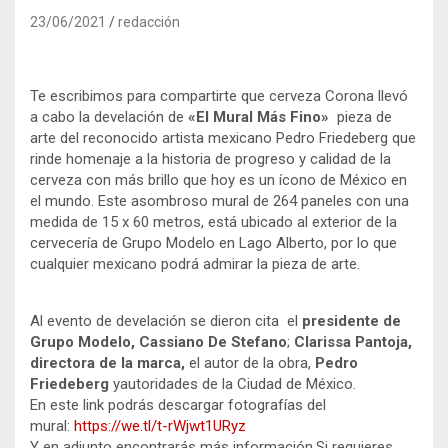
23/06/2021
redacción
Te escribimos para compartirte que cerveza Corona llevó
a cabo la develación de
«El Mural Más Fino»
pieza de
arte del reconocido artista mexicano Pedro Friedeberg que
rinde homenaje a la historia de progreso y calidad de la
cerveza con más brillo que hoy es un ícono de México en
el mundo. Este asombroso mural de 264 paneles con una
medida de 15 x 60 metros, está ubicado al exterior de la
cervecería de Grupo Modelo en Lago Alberto, por lo que
cualquier mexicano podrá admirar la pieza de arte.
Al evento de develación se dieron cita el
presidente de
Grupo Modelo, Cassiano De Stefano
;
Clarissa Pantoja,
directora de la marca,
el autor de la obra,
Pedro
Friedeberg
yautoridades de la Ciudad de México.
En este link podrás descargar fotografías del
mural:
https://we.tl/t-rWjwt1URyz
Y en adjunto encontrarás más información.Si requieres