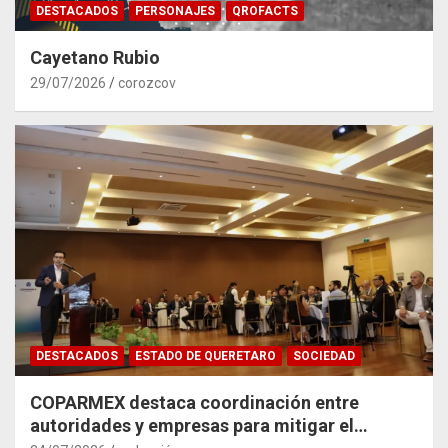
DESTACADOS
PERSONAJES
QROFACTS
Cayetano Rubio
29/07/2026
corozcov
DESTACADOS
ESTADO DE QUERETARO
SOCIEDAD
COPARMEX destaca coordinación entre
autoridades y empresas para mitigar el