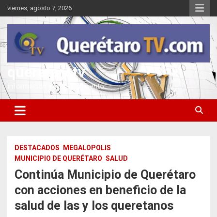
Saltar
viernes, agosto 7, 2026
al
contenido
queretarotv
Información y entretenimiento
DESTACADOS
MEGALOPOLIS
MUNICIPIO DE QUERÉTARO
SALUD
Continúa Municipio de Querétaro
con acciones en beneficio de la
salud de las y los queretanos