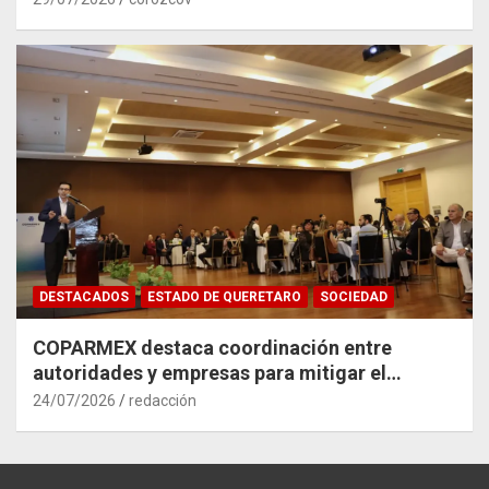
DESTACADOS
ESTADO DE QUERETARO
SOCIEDAD
COPARMEX destaca coordinación entre
autoridades y empresas para mitigar el
impacto del Tren México–Querétaro
24/07/2026
redacción