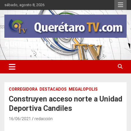
Saltar
sábado, agosto 8, 2026
al
contenido
queretarotv
Información y entretenimiento
CORREGIDORA
DESTACADOS
MEGALOPOLIS
Construyen acceso norte a Unidad
Deportiva Candiles
16/06/2021
redacción