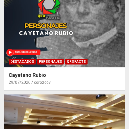
DESTACADOS
PERSONAJES
QROFACTS
Cayetano Rubio
29/07/2026
corozcov