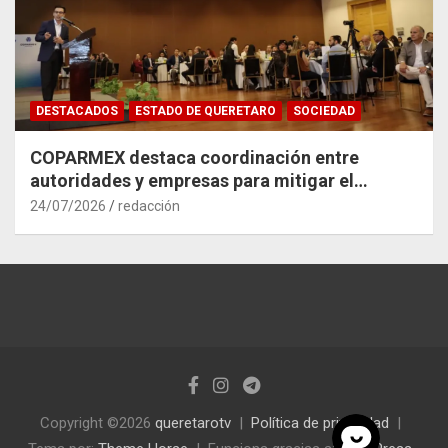
DESTACADOS
ESTADO DE QUERETARO
SOCIEDAD
COPARMEX destaca coordinación entre
autoridades y empresas para mitigar el
impacto del Tren México–Querétaro
24/07/2026
redacción
Copyright ©2026
queretarotv
Política de privacidad