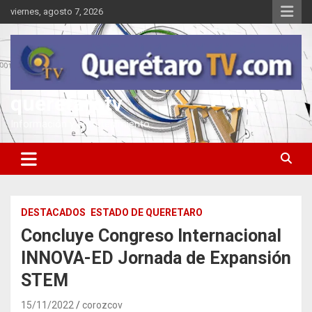
Saltar
viernes, agosto 7, 2026
al
contenido
queretarotv
Información y entretenimiento
DESTACADOS
ESTADO DE QUERETARO
Concluye Congreso Internacional
INNOVA-ED Jornada de Expansión
STEM
15/11/2022
corozcov