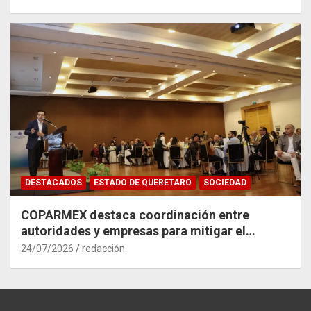
DESTACADOS
ESTADO DE QUERETARO
SOCIEDAD
COPARMEX destaca coordinación entre
autoridades y empresas para mitigar el
impacto del Tren México–Querétaro
24/07/2026
redacción