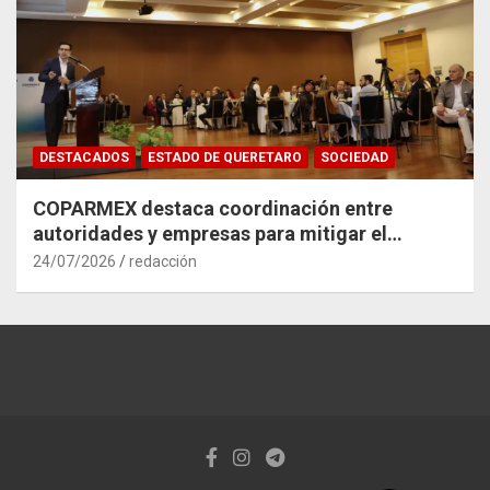
DESTACADOS
ESTADO DE QUERETARO
SOCIEDAD
COPARMEX destaca coordinación entre
autoridades y empresas para mitigar el
impacto del Tren México–Querétaro
24/07/2026
redacción