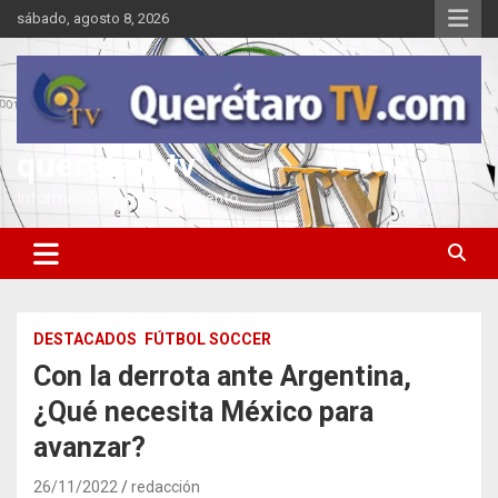
Saltar
sábado, agosto 8, 2026
al
contenido
queretarotv
Información y entretenimiento
DESTACADOS
FÚTBOL SOCCER
Con la derrota ante Argentina,
¿Qué necesita México para
avanzar?
26/11/2022
redacción