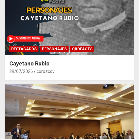
DESTACADOS
PERSONAJES
QROFACTS
Cayetano Rubio
29/07/2026
corozcov