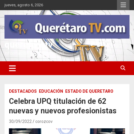
Saltar
jueves, agosto 6, 2026
al
contenido
queretarotv
Información y entretenimiento
DESTACADOS
EDUCACIÓN
ESTADO DE QUERETARO
Celebra UPQ titulación de 62
nuevas y nuevos profesionistas
30/09/2022
corozcov