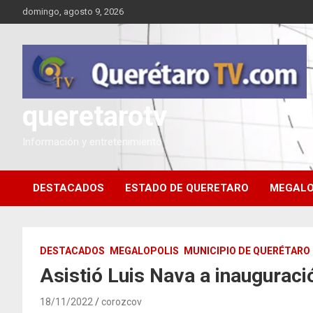
Saltar
domingo, agosto 9, 2026
al
contenido
queretarotv
Información y entretenimiento
DESTACADOS
ESTADO DE QUERETARO
MEGALO
DESTACADOS
MEGALOPOLIS
MUNICIPIO DE QUERÉTARO
Asistió Luis Nava a inauguraci
18/11/2022
corozcov