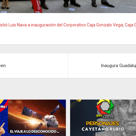
istió Luis Nava a inauguración del Corporativo Caja Gonzalo Vega
,
Caja 
een
Inaugura Guadalup