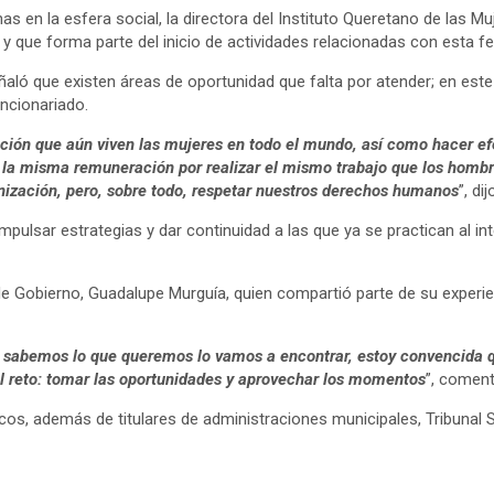
nas en la esfera social, la directora del Instituto Queretano de las M
y que forma parte del inicio de actividades relacionadas con esta f
ñaló que existen áreas de oportunidad que falta por atender; en est
uncionariado.
inación que aún viven las mujeres en todo el mundo, así como hacer e
ban la misma remuneración por realizar el mismo trabajo que los homb
anización, pero, sobre todo, respetar nuestros derechos humanos
”, dij
mpulsar estrategias y dar continuidad a las que ya se practican al in
 de Gobierno, Guadalupe Murguía, quien compartió parte de su experie
 si sabemos lo que queremos lo vamos a encontrar, estoy convencida 
el reto: tomar las oportunidades y aprovechar los momentos
”, coment
cos, además de titulares de administraciones municipales, Tribunal S