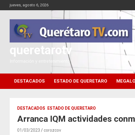
Saltar
jueves, agosto 6, 2026
al
contenido
queretarotv
Información y entretenimiento
DESTACADOS
ESTADO DE QUERETARO
MEGALO
DESTACADOS
ESTADO DE QUERETARO
Arranca IQM actividades conme
01/03/2023
corozcov