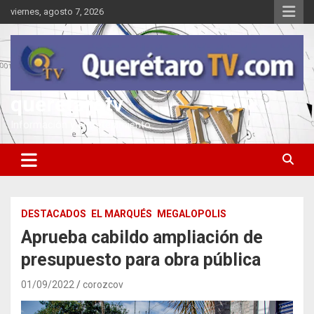
Saltar
viernes, agosto 7, 2026
al
contenido
queretarotv
Información y entretenimiento
DESTACADOS
EL MARQUÉS
MEGALOPOLIS
Aprueba cabildo ampliación de
presupuesto para obra pública
01/09/2022
corozcov