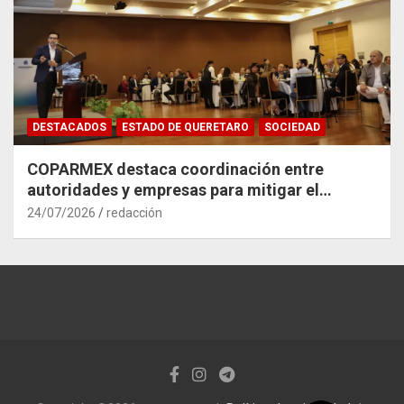
DESTACADOS
ESTADO DE QUERETARO
SOCIEDAD
COPARMEX destaca coordinación entre
autoridades y empresas para mitigar el
impacto del Tren México–Querétaro
24/07/2026
redacción