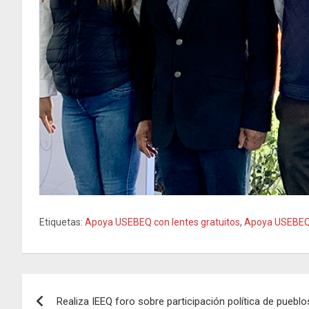
Etiquetas:
Apoya USEBEQ con lentes gratuitos
,
Apoya USEBEQ c
Navegación
Realiza IEEQ foro sobre participación política de pueb