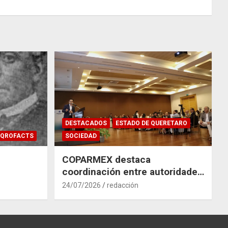
DESTACADOS
ESTADO DE QUERETARO
QROFACTS
SOCIEDAD
COPARMEX destaca
coordinación entre autoridades
y empresas para mitigar el
24/07/2026
redacción
impacto del Tren México–
Querétaro