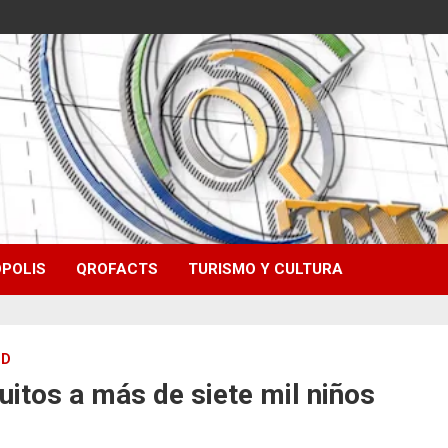
POLIS
QROFACTS
TURISMO Y CULTURA
UD
itos a más de siete mil niños