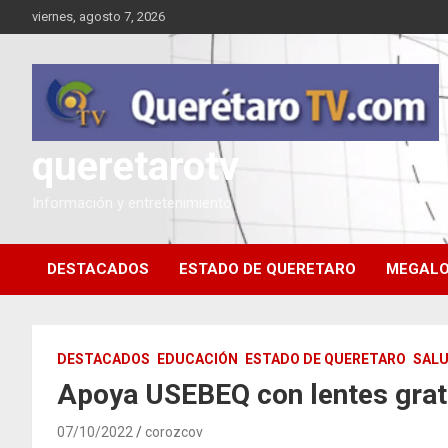
Saltar
viernes, agosto 7, 2026
al
contenido
queretarotv
Información y entretenimiento
DESTACADOS
ESTADO DE QUERETARO
MEGALO
DESTACADOS
EDUCACIÓN
ESTADO DE QUERETARO
SAL
Apoya USEBEQ con lentes gratu
07/10/2022
corozcov