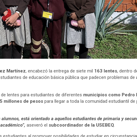
uez Martínez
, encabezó la entrega de siete mil
163 lentes
, dentro d
 estudiantes de educación básica pública que padecen problemas de
.
 de lentes para estudiantes de diferentes
municipios como
Pedro
.5 millones de pesos
para llegar a toda la comunidad estudiantil d
 alumnos, está orientado a aquellos estudiantes de primaria y secund
 académico”,
aseveró el
subcoordinador de la
USEBEQ
.
os estudiantes al promover posibilidades de estudiar en circunstanci