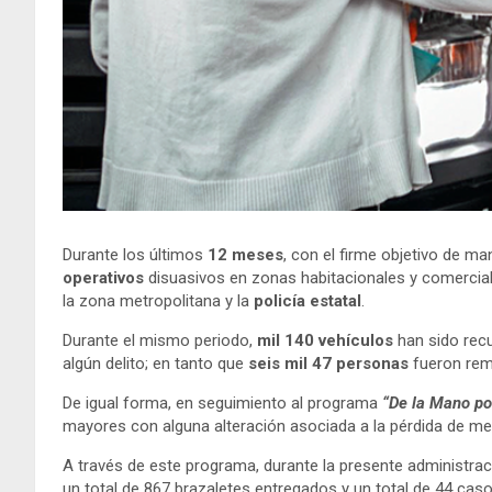
Durante los últimos
12 meses
, con el firme objetivo de ma
operativos
disuasivos en zonas habitacionales y comercia
la zona metropolitana y la
policía estatal
.
Durante el mismo periodo,
mil 140 vehículos
han sido rec
algún delito; en tanto que
seis mil 47 personas
fueron rem
De igual forma, en seguimiento al programa
“De la Mano por
mayores con alguna alteración asociada a la pérdida de memo
A través de este programa, durante la presente administrac
un total de 867 brazaletes entregados y un total de 44 caso