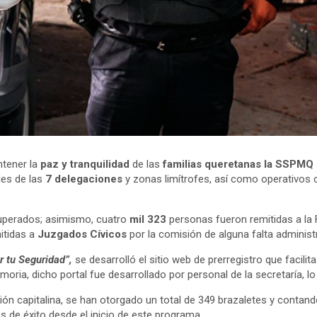
ntener la
paz y tranquilidad
de las
familias queretanas la SSPMQ
les de las
7 delegaciones
y zonas limítrofes, así como operativos
uperados; asimismo, cuatro
mil 323
personas fueron remitidas a la F
itidas a
Juzgados Cívicos
por la comisión de alguna falta administr
 tu Seguridad”,
se desarrolló el sitio web de prerregistro que facili
ria, dicho portal fue desarrollado por personal de la secretaría, lo
ión capitalina, se han otorgado un total de 349 brazaletes y contand
s de éxito desde el inicio de este programa.