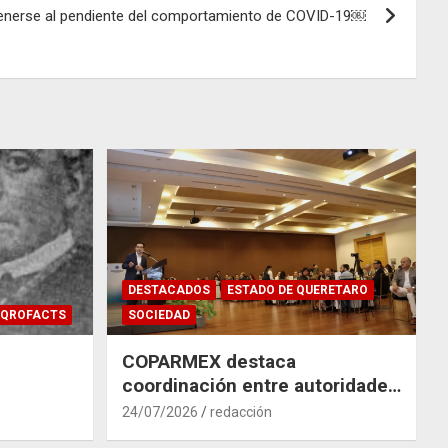
enerse al pendiente del comportamiento de COVID-19￼
DESTACADOS
ESTADO DE QUERETARO
QROFACTS
SOCIEDAD
COPARMEX destaca
coordinación entre autoridades
y empresas para mitigar el
24/07/2026
redacción
impacto del Tren México–