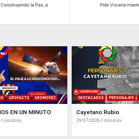
 Construyendo la Paz, a
Pide Vocería mant
OS
QROFACTS
QROMOVEZ
DESTACADOS
PERSONAJES
OS EN UN MINUTO
Cayetano Rubio
corozcov
29/07/2026
corozcov