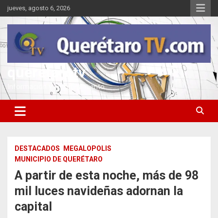
Saltar
jueves, agosto 6, 2026
al
contenido
queretarotv
Información y entretenimiento
DESTACADOS
MEGALOPOLIS
MUNICIPIO DE QUERÉTARO
A partir de esta noche, más de 98
mil luces navideñas adornan la
capital