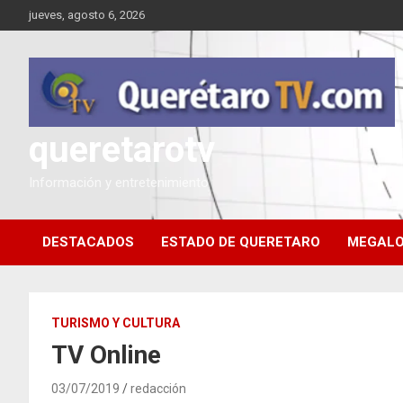
Saltar
jueves, agosto 6, 2026
al
contenido
queretarotv
Información y entretenimiento
DESTACADOS
ESTADO DE QUERETARO
MEGALO
TURISMO Y CULTURA
TV Online
Querétaro TV
03/07/2019
redacción