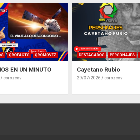
OS
QROFACTS
QROMOVEZ
DESTACADOS
PERSONAJES
OS EN UN MINUTO
Cayetano Rubio
corozcov
29/07/2026
corozcov