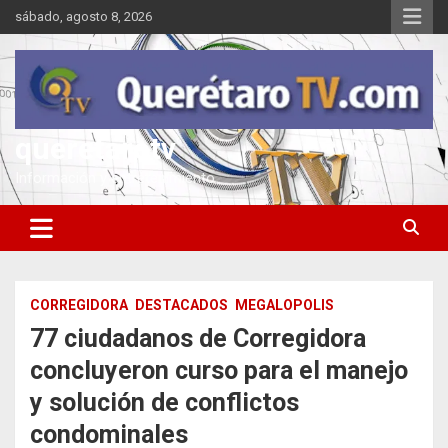
Saltar
sábado, agosto 8, 2026
al
contenido
queretarotv
Información y entretenimiento
CORREGIDORA
DESTACADOS
MEGALOPOLIS
77 ciudadanos de Corregidora
concluyeron curso para el manejo
y solución de conflictos
condominales