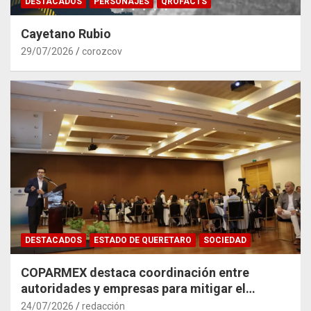
DESTACADOS
PERSONAJES
QROFACTS
Cayetano Rubio
29/07/2026
corozcov
DESTACADOS
ESTADO DE QUERETARO
SOCIEDAD
COPARMEX destaca coordinación entre
autoridades y empresas para mitigar el
impacto del Tren México–Querétaro
24/07/2026
redacción