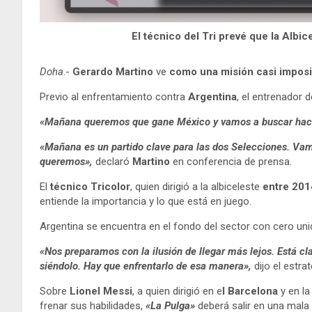
El técnico del Tri prevé que la Albic
Doha
.-
Gerardo Martino
ve
como una misión casi impos
Previo al enfrentamiento contra
Argentina
, el entrenador d
«Mañana queremos que gane México y vamos a buscar hace
«Mañana es un partido clave para las dos Selecciones. Vam
queremos»,
declaró
Martino
en conferencia de prensa.
El
técnico Tricolor
, quien dirigió a la albiceleste
entre 201
entiende la importancia y lo que está en juego.
Argentina se encuentra en el fondo del sector con cero un
«Nos preparamos con la ilusión de llegar más lejos. Está c
siéndolo. Hay que enfrentarlo de esa manera»,
dijo el estra
Sobre
Lionel Messi
, a quien dirigió en e
l Barcelona
y en l
frenar sus habilidades,
«La Pulga»
deberá salir en una mala 