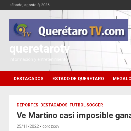
Saltar
sábado, agosto 8, 2026
al
contenido
queretarotv
Información y entretenimiento
DESTACADOS
ESTADO DE QUERETARO
MEGALO
DEPORTES
DESTACADOS
FÚTBOL SOCCER
Ve Martino casi imposible gana
25/11/2022
corozcov