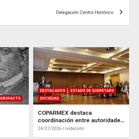
Delegación Centro Histórico
DESTACADOS
ESTADO DE QUERETARO
QROFACTS
SOCIEDAD
COPARMEX destaca
coordinación entre autoridades
y empresas para mitigar el
24/07/2026
redacción
impacto del Tren México–