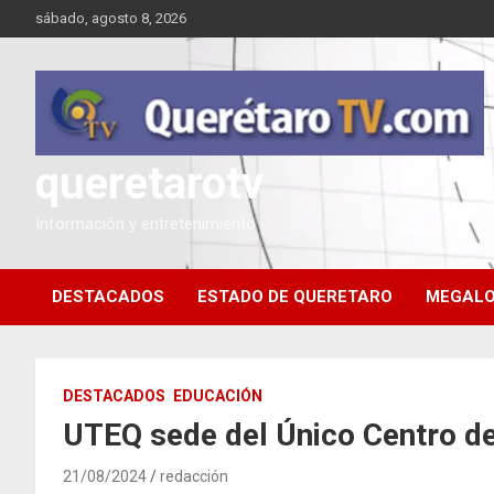
Saltar
sábado, agosto 8, 2026
al
contenido
queretarotv
Información y entretenimiento
DESTACADOS
ESTADO DE QUERETARO
MEGALO
DESTACADOS
EDUCACIÓN
UTEQ sede del Único Centro de
21/08/2024
redacción