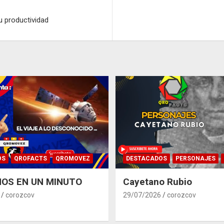
u productividad
OS
QROFACTS
QROMOVEZ
DESTACADOS
PERSONAJES
OS EN UN MINUTO
Cayetano Rubio
corozcov
29/07/2026
corozcov