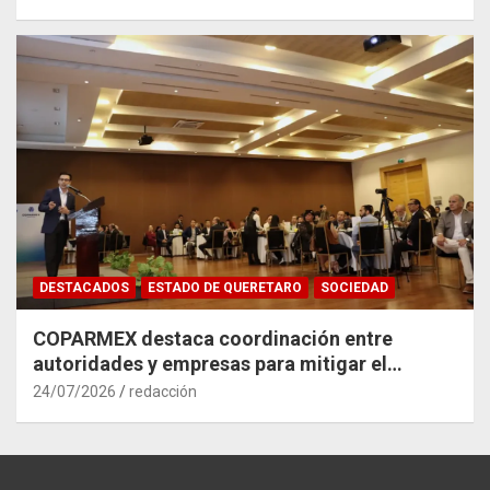
DESTACADOS
ESTADO DE QUERETARO
SOCIEDAD
COPARMEX destaca coordinación entre
autoridades y empresas para mitigar el
impacto del Tren México–Querétaro
24/07/2026
redacción