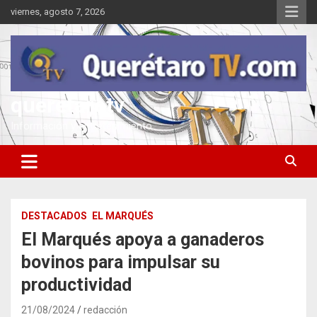
Saltar
viernes, agosto 7, 2026
al
contenido
queretarotv
Información y entretenimiento
DESTACADOS
EL MARQUÉS
El Marqués apoya a ganaderos
bovinos para impulsar su
productividad
21/08/2024
redacción