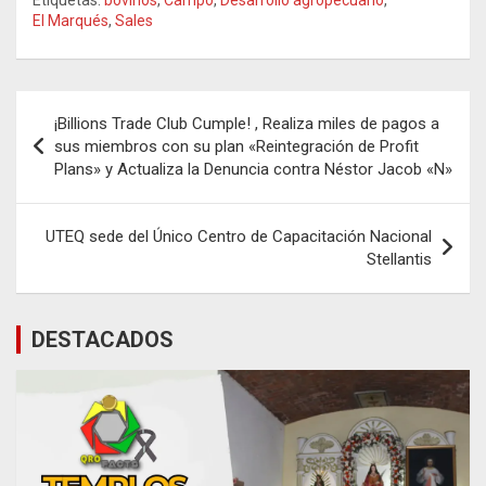
Etiquetas:
bovinos
,
Campo
,
Desarrollo agropecuario
,
El Marqués
,
Sales
Navegación
¡Billions Trade Club Cumple! , Realiza miles de pagos a
de
sus miembros con su plan «Reintegración de Profit
Plans» y Actualiza la Denuncia contra Néstor Jacob «N»
entradas
UTEQ sede del Único Centro de Capacitación Nacional
Stellantis
DESTACADOS