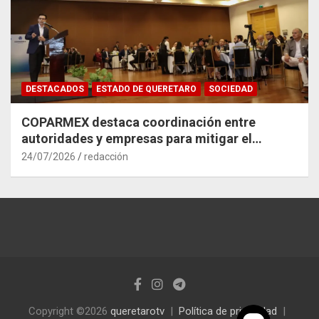
DESTACADOS
ESTADO DE QUERETARO
SOCIEDAD
COPARMEX destaca coordinación entre
autoridades y empresas para mitigar el
impacto del Tren México–Querétaro
24/07/2026
redacción
Copyright ©2026
queretarotv
Política de privacidad