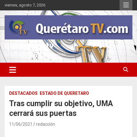
Saltar
viernes, agosto 7, 2026
al
contenido
queretarotv
Información y entretenimiento
DESTACADOS
ESTADO DE QUERETARO
Tras cumplir su objetivo, UMA
cerrará sus puertas
11/06/2021
redacción